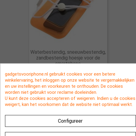
Waterbestendig, sneeuwbestendig,
zandbestendig hoesje voor de
smartphone
€ 4,95
gadgetsvooriphone.nl gebruikt cookies voor een betere
winkelervaring, het inloggen op onze website te vergemakkelijken
en uw instellingen en voorkeuren te onthouden. De cookies
worden niet gebruikt voor reclame doeleinden.
U kunt deze cookies accepteren of weigeren. Indien u de cookies
weigert, kan het voorkomen dat de website niet optimaal werkt.
Configureer