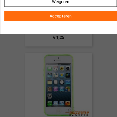
Weigeren
Accepteren
Bumpercase (beschermrand) van
TPU voor de iPhone 5, 5s - Roze
€ 1,25