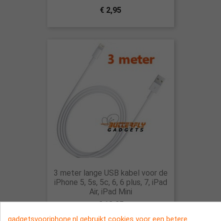
€ 2,95
3 meter lange USB kabel voor de
iPhone 5, 5s, 5c, 6, 6 plus, 7, iPad
Air, iPad Mini
€ 12,95
gadgetsvooriphone.nl gebruikt cookies voor een betere