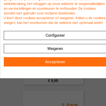
winkelervaring, het inloggen op onze website te vergemakkelijken
NIET OP VOORRAAD
en uw instellingen en voorkeuren te onthouden. De cookies
worden niet gebruikt voor reclame doeleinden.
U kunt deze cookies accepteren of weigeren. Indien u de cookies
weigert, kan het voorkomen dat de website niet optimaal werkt.
Configureer
Weigeren
Accepteren
2 meter lange USB kabel voor de
iPhone 5, 5s, 5c, 6, 7, iPad 4, iPad
Mini
€ 9,95