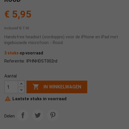
€ 5,95
Inclusief B.T.W.
Handsfree headset (oordopjes) voor de iPhone en iPad met
ingebouwde microfoon - Rood
3 stuks
op voorraad
IPHNHDST002rd
Referentie:
Aantal

IN WINKELWAGEN

Laatste stuks in voorraad
Delen