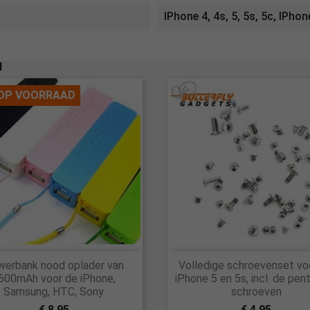
IPhone 4, 4s, 5, 5s, 5c, IPhon
N
 OP VOORRAAD


erbank nood oplader van
Volledige schroevenset vo
Snel bekijken
Snel bekijken
600mAh voor de iPhone,
iPhone 5 en 5s, incl. de pen
Samsung, HTC, Sony
schroeven
€ 8,95
€ 4,95