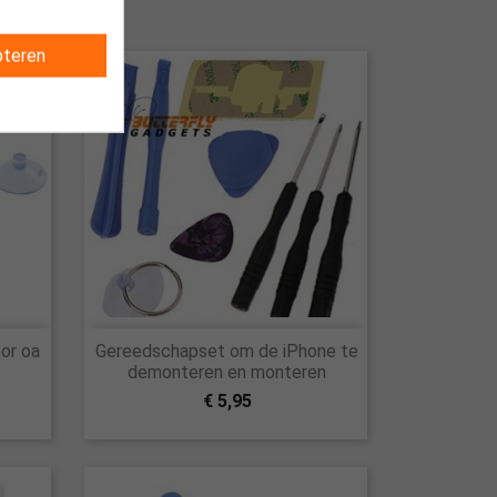
teren

or oa
Gereedschapset om de iPhone te
Snel bekijken
demonteren en monteren
€ 5,95