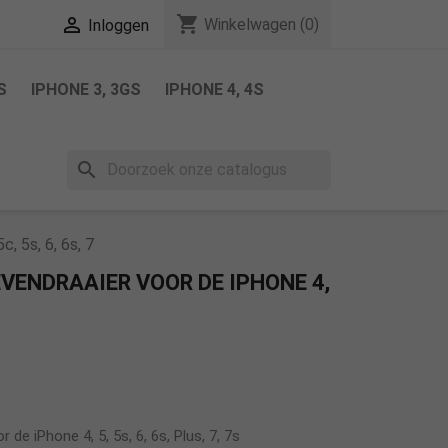
shopping_cart

Winkelwagen
(0)
Inloggen
S
IPHONE 3, 3GS
IPHONE 4, 4S
search
, 5s, 6, 6s, 7
ENDRAAIER VOOR DE IPHONE 4,
de iPhone 4, 5, 5s, 6, 6s, Plus, 7, 7s