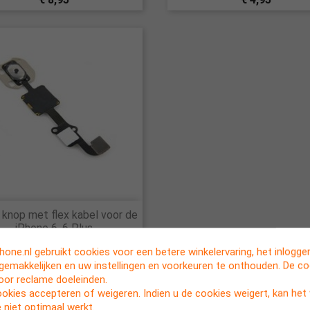

knop met flex kabel voor de
Snel bekijken
iPhone 6, 6 Plus
€ 8,95
one.nl gebruikt cookies voor een betere winkelervaring, het inlogg
rgemakkelijken en uw instellingen en voorkeuren te onthouden. De c
voor reclame doeleinden.
ookies accepteren of weigeren. Indien u de cookies weigert, kan he
 niet optimaal werkt.