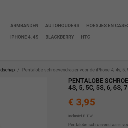
ARMBANDEN
AUTOHOUDERS
HOESJES EN CASE
IPHONE 4, 4S
BLACKBERRY
HTC
edschap
Pentalobe schroevendraaier voor de iPhone 4, 4s, 5, 5c
PENTALOBE SCHROEV
4S, 5, 5C, 5S, 6, 6S, 7
€ 3,95
Inclusief B.T.W.
Pentalobe schroevendraaier voor 