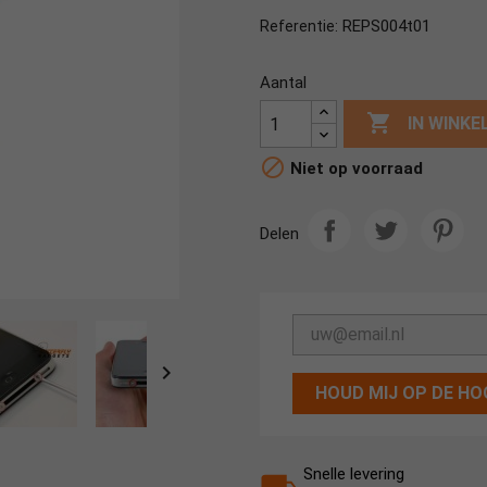
REPS004t01
Referentie:
Aantal

IN WINK

Niet op voorraad
Delen

HOUD MIJ OP DE HO
Snelle levering