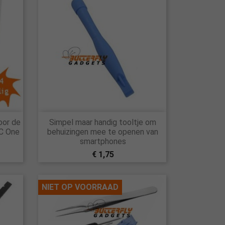

oor de
Simpel maar handig tooltje om
Snel bekijken
TC One
behuizingen mee te openen van
smartphones
€ 1,75
NIET OP VOORRAAD