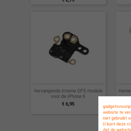

Vervangende interne GPS module
Home 
Snel bekijken
voor de iPhone 6
€ 6,95
gadgetsvooriph
website te ve
niet gebruikt 
U kunt deze c
dat de website