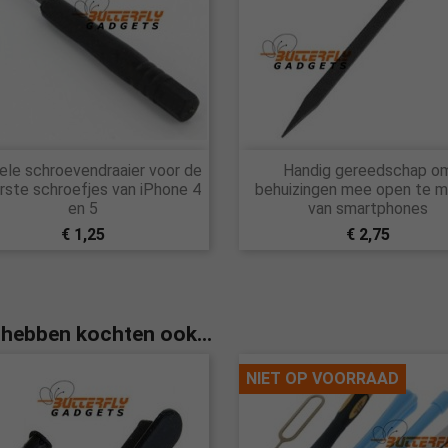


ele schroevendraaier voor de
Handig gereedschap o
Snel bekijken
Snel bekijken
rste schroefjes van iPhone 4
behuizingen mee open te 
en 5
van smartphones
€ 1,25
€ 2,75
 hebben kochten ook...
NIET OP VOORRAAD