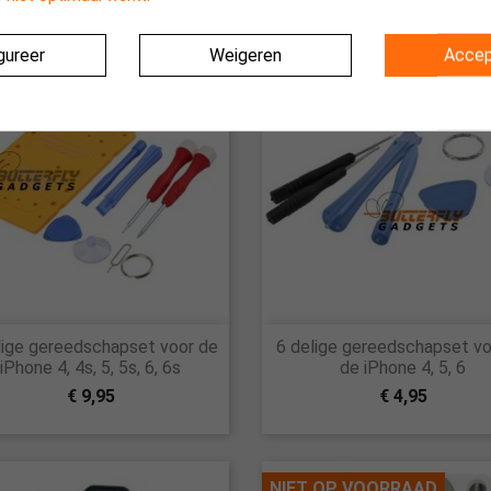
egorie:
gureer
Weigeren
Accep


lige gereedschapset voor de
6 delige gereedschapset vo
Snel bekijken
Snel bekijken
iPhone 4, 4s, 5, 5s, 6, 6s
de iPhone 4, 5, 6
€ 9,95
€ 4,95
NIET OP VOORRAAD