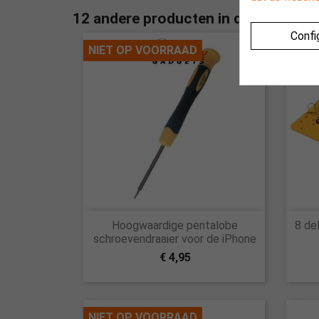
12 andere producten in dezelfde cat
Confi
NIET OP VOORRAAD

Hoogwaardige pentalobe
8 de
Snel bekijken
schroevendraaier voor de iPhone
€ 4,95
NIET OP VOORRAAD