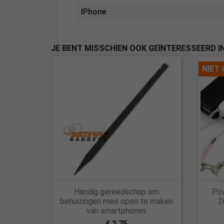
IPhone
JE BENT MISSCHIEN OOK GEÏNTERESSEERD I
NIET

Handig gereedschap om
Pow
Snel bekijken
behuizingen mee open te maken
2
van smartphones
€ 2,75