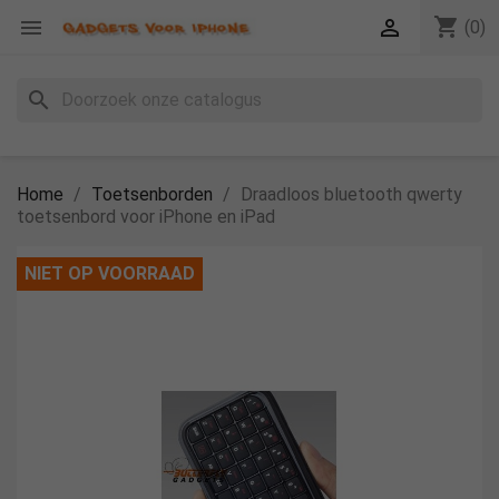
shopping_cart


(0)
search
Home
Toetsenborden
Draadloos bluetooth qwerty
toetsenbord voor iPhone en iPad
NIET OP VOORRAAD