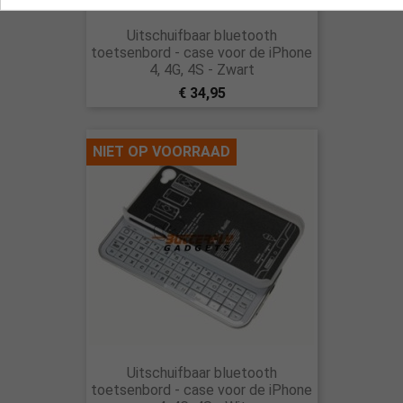
Uitschuifbaar bluetooth
toetsenbord - case voor de iPhone
4, 4G, 4S - Zwart
€ 34,95
NIET OP VOORRAAD
Uitschuifbaar bluetooth
toetsenbord - case voor de iPhone