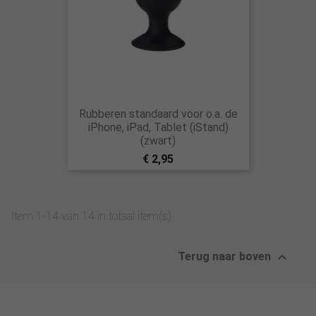
Rubberen standaard voor o.a. de
iPhone, iPad, Tablet (iStand)
(zwart)
€ 2,95
Item 1-14 van 14 in totaal item(s)

Terug naar boven