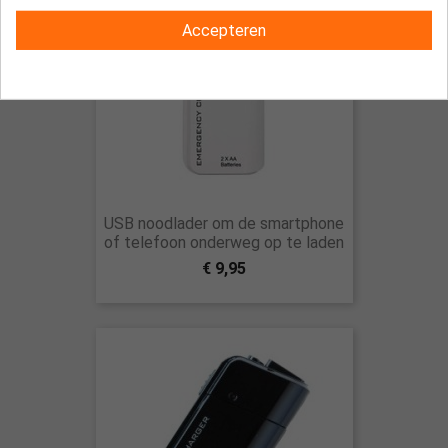
Accepteren
USB noodlader om de smartphone
of telefoon onderweg op te laden
€ 9,95