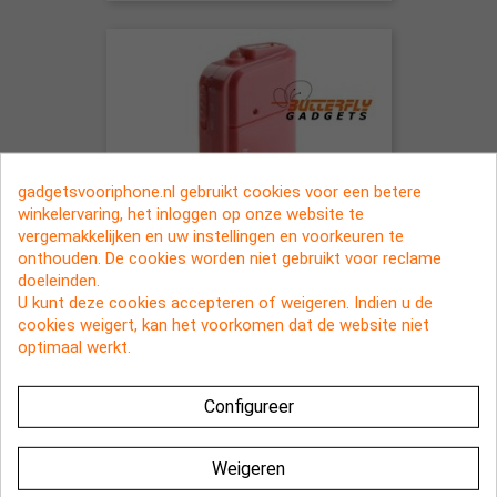
gadgetsvooriphone.nl gebruikt cookies voor een betere
winkelervaring, het inloggen op onze website te
vergemakkelijken en uw instellingen en voorkeuren te
onthouden. De cookies worden niet gebruikt voor reclame
doeleinden.
U kunt deze cookies accepteren of weigeren. Indien u de
cookies weigert, kan het voorkomen dat de website niet
Roze AA noodaccu om de
optimaal werkt.
smartphone onderweg op te laden
€ 9,95
Configureer
Weigeren