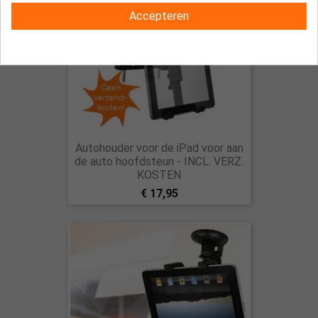
Accepteren
Autohouder voor de iPad voor aan
de auto hoofdsteun - INCL. VERZ.
KOSTEN
€ 17,95