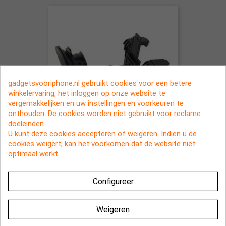
gadgetsvooriphone.nl gebruikt cookies voor een betere
winkelervaring, het inloggen op onze website te
vergemakkelijken en uw instellingen en voorkeuren te
onthouden. De cookies worden niet gebruikt voor reclame
doeleinden.
U kunt deze cookies accepteren of weigeren. Indien u de
Hoogwaardige tablet autohouder
cookies weigert, kan het voorkomen dat de website niet
voor Samsung Galaxy Tab en iPad
optimaal werkt.
Mini
€ 19,95
Configureer
Weigeren