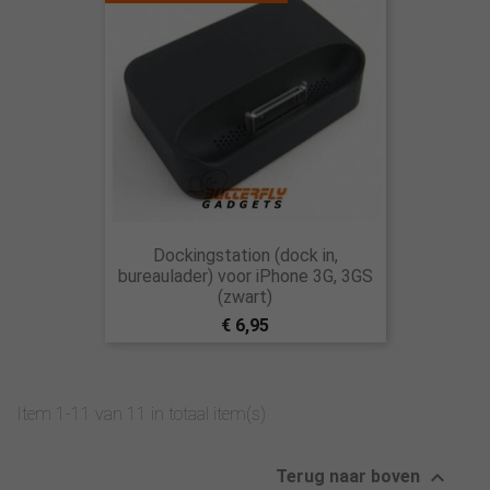
Dockingstation (dock in,
bureaulader) voor iPhone 3G, 3GS
(zwart)
€ 6,95
Item 1-11 van 11 in totaal item(s)

Terug naar boven