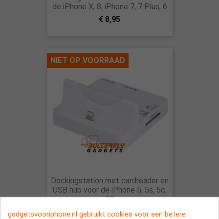
de iPhone X, 8, iPhone 7, 7 Plus, 6
€ 8,95
NIET OP VOORRAAD
Dockingstation met cardreader en
USB hub voor de iPhone 5, 5s, 5c,
SE
€ 17,95
gadgetsvooriphone.nl gebruikt cookies voor een betere