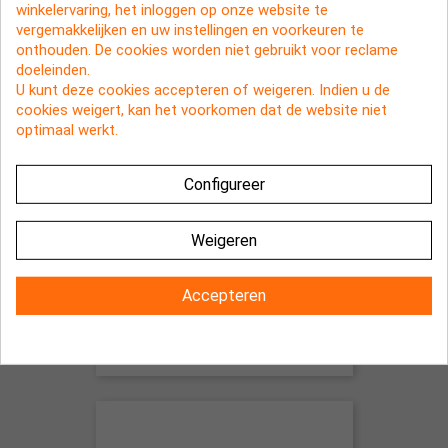
winkelervaring, het inloggen op onze website te
vergemakkelijken en uw instellingen en voorkeuren te
onthouden. De cookies worden niet gebruikt voor reclame
doeleinden.
U kunt deze cookies accepteren of weigeren. Indien u de
cookies weigert, kan het voorkomen dat de website niet
optimaal werkt.
Configureer
Weigeren
Accepteren
Dockingstation - Bureaulader voor
de iPhone 4 en iPhone 4s (roze)
€ 4,95