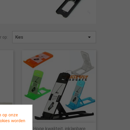

r op:
Kies
en op onze
ookies worden

 voor
Hoge kwaliteit, inklapbare
Snel bekijken