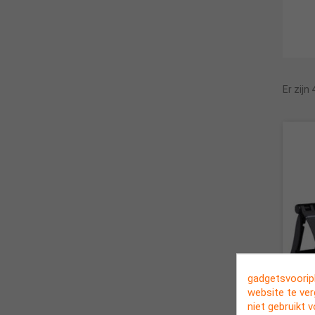
Er zijn
gadgetsvooriph
website te ve
niet gebruikt 
Inkl