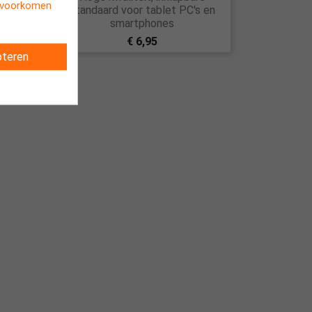
t voorkomen
 plank
standaard voor tablet PC's en
smartphones
€ 6,95
teren