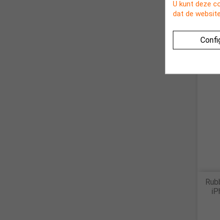
U kunt deze c
iPhon
dat de website
Confi
NIET
Rubb
iP