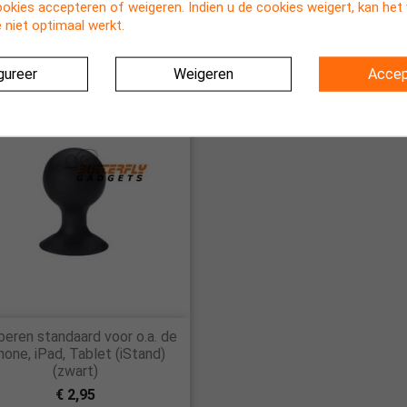
ookies accepteren of weigeren. Indien u de cookies weigert, kan he
e 6, 6 Plus, 5, 5s, 5c en iPad
aan het bureau, bed, tafel of
 niet optimaal werkt.
€ 6,95
€ 26,95
gureer
Weigeren
Accep
 OP VOORRAAD

eren standaard voor o.a. de
Snel bekijken
hone, iPad, Tablet (iStand)
(zwart)
€ 2,95