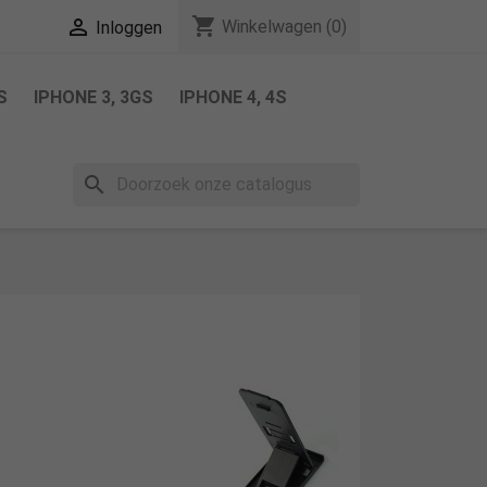
shopping_cart

Winkelwagen
(0)
Inloggen
S
IPHONE 3, 3GS
IPHONE 4, 4S
search