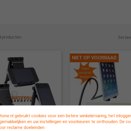
 4 producten.
Sortee
NIET OP VOORRAAD
one.nl gebruikt cookies voor een betere winkelervaring, het inlogg
rgemakkelijken en uw instellingen en voorkeuren te onthouden. De c
voor reclame doeleinden.


apbare bureauhouder voor de
Tablethouder met klemming
Snel bekijken
Snel bekijken