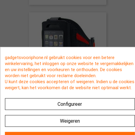
gadgetsvooriphone.nl gebruikt cookies voor een betere
winkelervaring, het inloggen op onze website te vergemakkelijken
en uw instellingen en voorkeuren te onthouden. De cookies
worden niet gebruikt voor reclame doeleinden.
U kunt deze cookies accepteren of weigeren. Indien u de cookies
weigert, kan het voorkomen dat de website niet optimaal werkt.
Rode sport armband voor de
iPhone 3, 3Gs, 4 en iPhone 4s
Configureer
€ 1,95
Weigeren