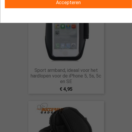
Accepteren
Sport armband, ideaal voor het
hardlopen voor de iPhone 5, 5s, 5c
en SE
€ 4,95