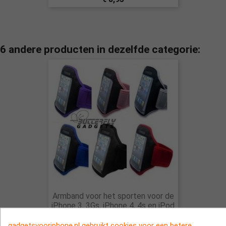
6 andere producten in dezelfde categorie:
Armband voor het sporten voor de
iPhone 3, 3Gs, iPhone 4, 4s en iPod
Touch 4
gadgetsvooriphone.nl gebruikt cookies voor een betere