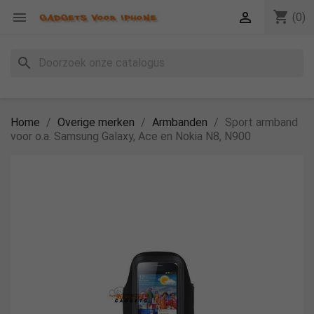
shopping_cart


(0)
search
Home
Overige merken
Armbanden
Sport armband
voor o.a. Samsung Galaxy, Ace en Nokia N8, N900