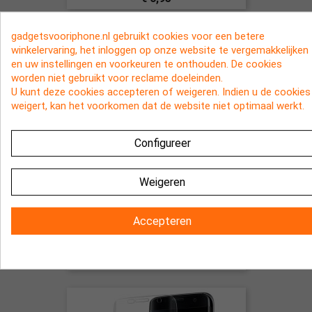
gadgetsvooriphone.nl gebruikt cookies voor een betere
winkelervaring, het inloggen op onze website te vergemakkelijken
en uw instellingen en voorkeuren te onthouden. De cookies
worden niet gebruikt voor reclame doeleinden.
U kunt deze cookies accepteren of weigeren. Indien u de cookies
weigert, kan het voorkomen dat de website niet optimaal werkt.
Configureer
Weigeren
Witte bescherm kapjes voor de
Accepteren
headset en USB ingang voor vele
smartphones
€ 1,95