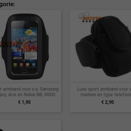
gorie:


t armband voor o.a. Samsung
Luxe sport armband voor 
Snel bekijken
Snel bekijken
axy, Ace en Nokia N8, N900
merken en type telefoo
€ 1,95
€ 2,95