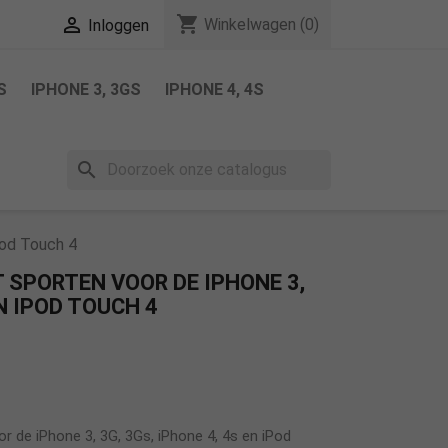
shopping_cart

Winkelwagen
(0)
Inloggen
S
IPHONE 3, 3GS
IPHONE 4, 4S
search
Pod Touch 4
SPORTEN VOOR DE IPHONE 3,
EN IPOD TOUCH 4
r de iPhone 3, 3G, 3Gs, iPhone 4, 4s en iPod