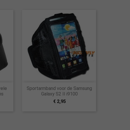

vele
Sportarmband voor de Samsung
Snel bekijken
ns
Galaxy S2 II i9100
€ 2,95