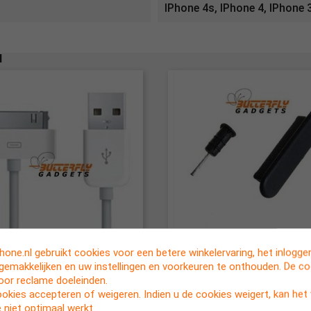
IPhone 4s, IPhone 4, IPhone 
N
one.nl gebruikt cookies voor een betere winkelervaring, het inlogg


 data sync kabel voor de
Set stofkapjes (dust cap)
Snel bekijken
Snel bekijken
rgemakkelijken en uw instellingen en voorkeuren te onthouden. De c
one en iPad (wit, 1 meter)
iPhone 3, 3G, 3Gs, 4, 4G, 4S 
voor reclame doeleinden.
€ 2,95
€ 0,75
ookies accepteren of weigeren. Indien u de cookies weigert, kan he
 niet optimaal werkt.