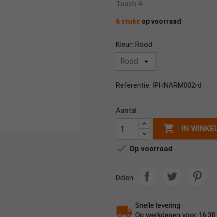
Touch 4
6 stuks
op voorraad
Kleur: Rood
IPHNARM002rd
Referentie:
Aantal

IN WINK

Op voorraad
Delen
Snelle levering
Op werkdagen voor 16:30 b