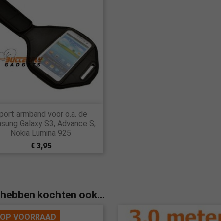

port armband voor o.a. de
Snel bekijken
sung Galaxy S3, Advance S,
Nokia Lumina 925
€ 3,95
 hebben kochten ook...
 OP VOORRAAD