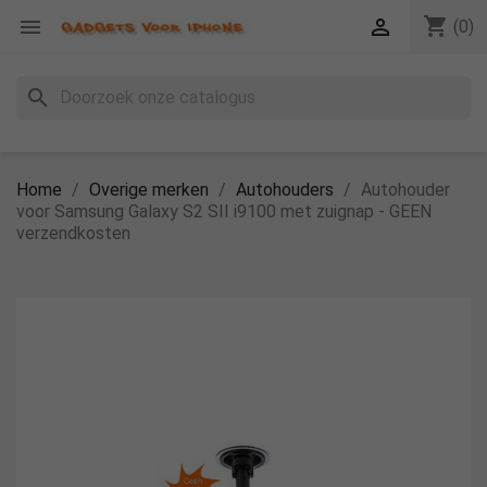
shopping_cart


(0)
search
Home
Overige merken
Autohouders
Autohouder
voor Samsung Galaxy S2 SII i9100 met zuignap - GEEN
verzendkosten