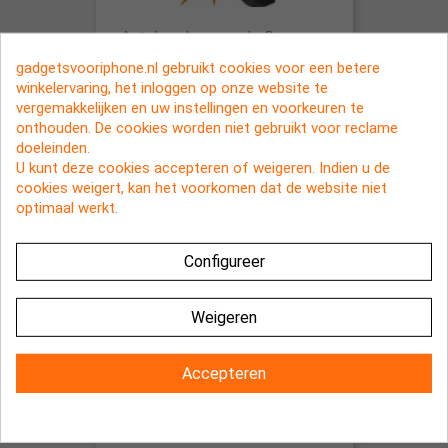
Autohouder voor de Samsung
Galaxy S3 SIII i9300 - GEEN
gadgetsvooriphone.nl gebruikt cookies voor een betere
verzendkosten
winkelervaring, het inloggen op onze website te
€ 9,95
vergemakkelijken en uw instellingen en voorkeuren te
onthouden. De cookies worden niet gebruikt voor reclame
doeleinden.
NIET OP VOORRAAD
U kunt deze cookies accepteren of weigeren. Indien u de
cookies weigert, kan het voorkomen dat de website niet
optimaal werkt.
Configureer
Weigeren
Accepteren
Autohouder met clipsysteem voor
smartphones GEEN verzendkosten