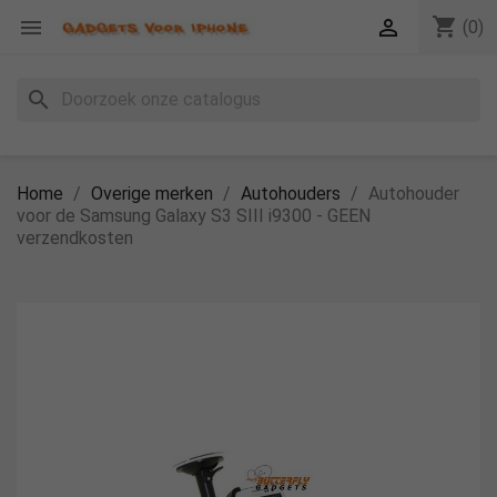
shopping_cart


(0)
search
Home
Overige merken
Autohouders
Autohouder
voor de Samsung Galaxy S3 SIII i9300 - GEEN
verzendkosten