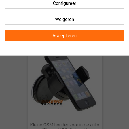
Configureer
Stabiele autohouder voor de
Weigeren
Samsung Galaxy S4 met zuignap -
GEEN verzendkosten
€ 9,95
Accepteren
Kleine GSM houder voor in de auto