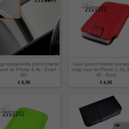


ge spiegelende (mirror) harde
Case (pouch holster hoesje
Snel bekijken
Snel bekijken
voor de iPhone 4, 4s - Zwart -
strap voor de iPhone 3, 3G, 3
Wit
4S - Rood
€ 8,95
€ 6,95