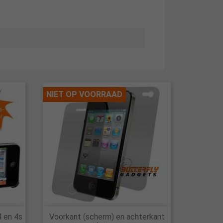
NIET OP VOORRAAD

4 en 4s
Voorkant (scherm) en achterkant
Snel bekijken