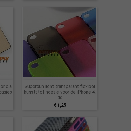

or o.a.
Superdun licht transparant flexibel
Snel bekijken
pasjes
kunststof hoesje voor de iPhone 4,
4s
€ 1,25