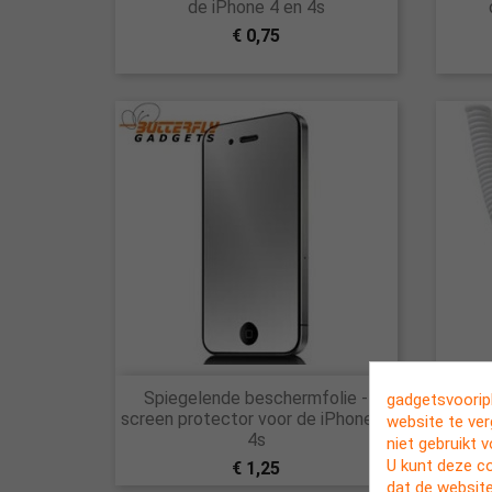
de iPhone 4 en 4s
€ 0,75

Spiegelende beschermfolie -
Witte
Snel bekijken
gadgetsvooriph
screen protector voor de iPhone 4,
vo
website te ve
4s
niet gebruikt 
U kunt deze c
€ 1,25
dat de website