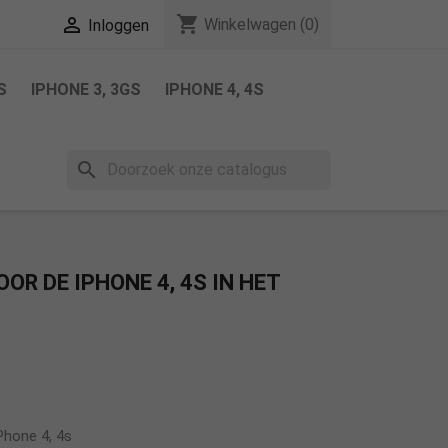
shopping_cart

Winkelwagen
(0)
Inloggen
S
IPHONE 3, 3GS
IPHONE 4, 4S
search
OR DE IPHONE 4, 4S IN HET
Phone 4, 4s