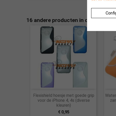
Confi
16 andere producten in dezelfde cat

Flexishield hoesje met goede grip
Water
Snel bekijken
voor de iPhone 4, 4s (diverse
zan
kleuren)
€ 0,95