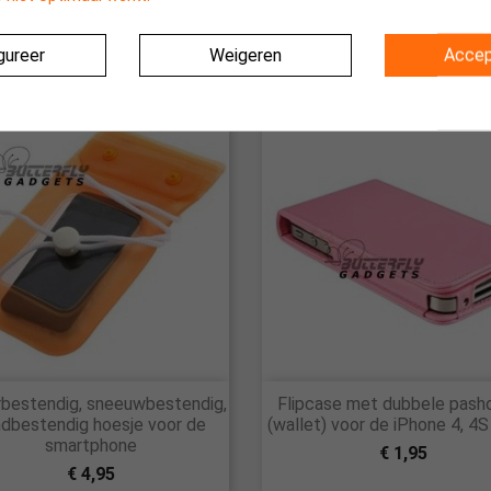
gureer
Weigeren
Accep
egorie:


bestendig, sneeuwbestendig,
Flipcase met dubbele pash
Snel bekijken
Snel bekijken
dbestendig hoesje voor de
(wallet) voor de iPhone 4, 4S
smartphone
€ 1,95
€ 4,95