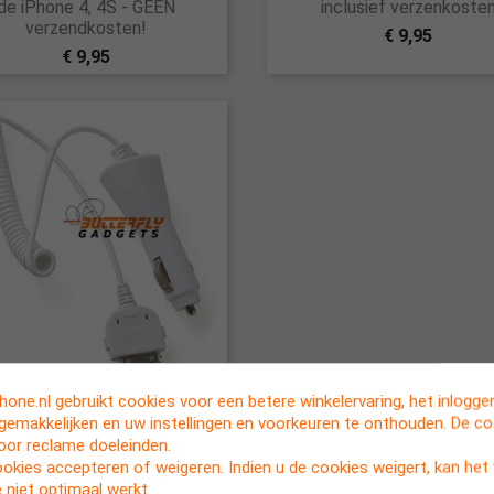
de iPhone 4, 4S - GEEN
inclusief verzenkoste
verzendkosten!
€ 9,95
€ 9,95

 12 volt autolader met kabel
Snel bekijken
one.nl gebruikt cookies voor een betere winkelervaring, het inlogg
or de iPhone 4s, 4, 3Gs, 3
rgemakkelijken en uw instellingen en voorkeuren te onthouden. De c
voor reclame doeleinden.
€ 3,95
ookies accepteren of weigeren. Indien u de cookies weigert, kan he
 niet optimaal werkt.