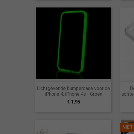

Lichtgevende bumpercase voor de
Do
Snel bekijken
iPhone 4, iPhone 4s - Groen
achte
€ 1,95
NIET