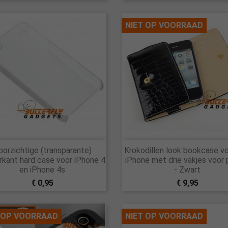
NIET OP VOORRAAD


orzichtige (transparante)
Krokodillen look bookcase vo
Snel bekijken
Snel bekijken
rkant hard case voor iPhone 4
iPhone met drie vakjes voor 
en iPhone 4s
- Zwart
€ 0,95
€ 9,95
 OP VOORRAAD
NIET OP VOORRAAD