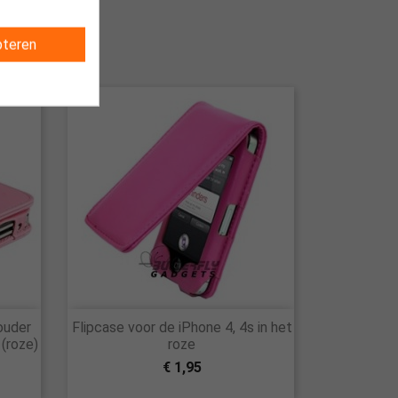
teren

ouder
Flipcase voor de iPhone 4, 4s in het
Snel bekijken
 (roze)
roze
€ 1,95