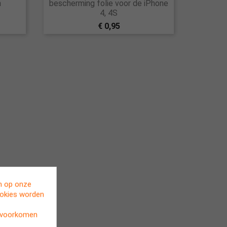
n
bescherming folie voor de iPhone
4, 4S
€ 0,95
en op onze
ookies worden
t voorkomen