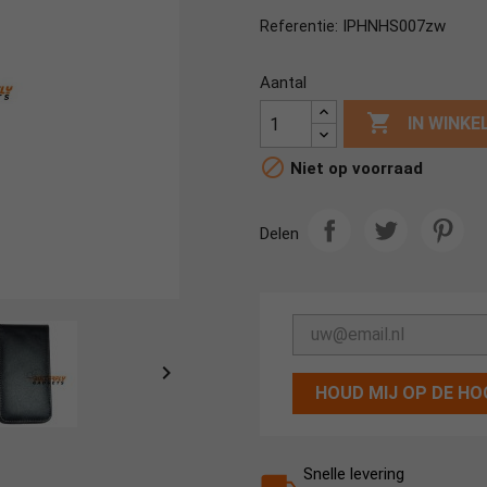
IPHNHS007zw
Referentie:
Aantal

IN WINK

Niet op voorraad
Delen

HOUD MIJ OP DE HO
Snelle levering