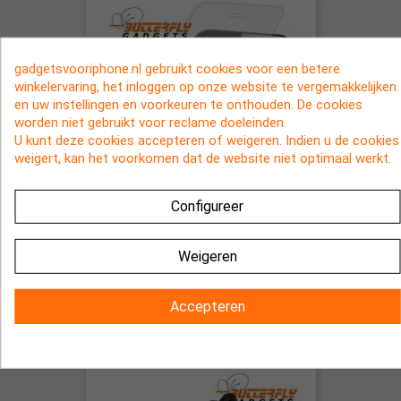
gadgetsvooriphone.nl gebruikt cookies voor een betere
winkelervaring, het inloggen op onze website te vergemakkelijken
en uw instellingen en voorkeuren te onthouden. De cookies
worden niet gebruikt voor reclame doeleinden.
U kunt deze cookies accepteren of weigeren. Indien u de cookies
weigert, kan het voorkomen dat de website niet optimaal werkt.
Configureer
Screenprotector van GEHARD
GLAS voor de iPhone 4 en 4s
Weigeren
€ 4,95
Accepteren