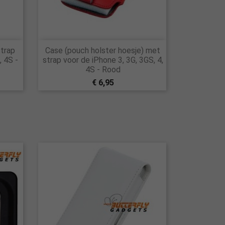

strap
Case (pouch holster hoesje) met
Snel bekijken
, 4S -
strap voor de iPhone 3, 3G, 3GS, 4,
4S - Rood
€ 6,95