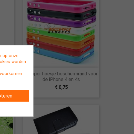
en op onze
ookies worden

t voorkomen
esje
Bumper hoesje beschermrand voor
Snel bekijken
e 4s
de iPhone 4 en 4s
€ 0,75
teren