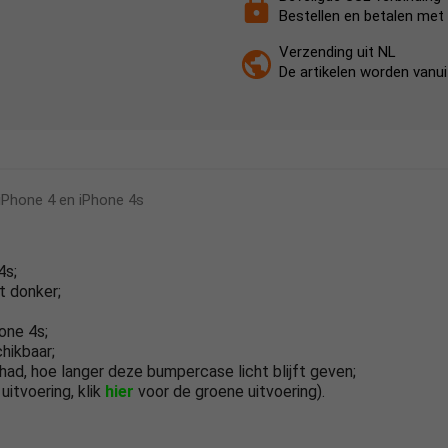
Bestellen en betalen met 
Verzending uit NL
De artikelen worden vanu
iPhone 4 en iPhone 4s
4s;
t donker;
one 4s;
chikbaar;
d, hoe langer deze bumpercase licht blijft geven;
itvoering, klik
hier
voor de groene uitvoering).