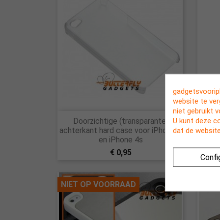
gadgetsvooriph
website te ve
niet gebruikt 

U kunt deze c
Doorzichtige (transparante)
Wate
Snel bekijken
achterkant hard case voor iPhone 4
iPhon
dat de website
en iPhone 4s
€ 0,95
Confi
NIET OP VOORRAAD