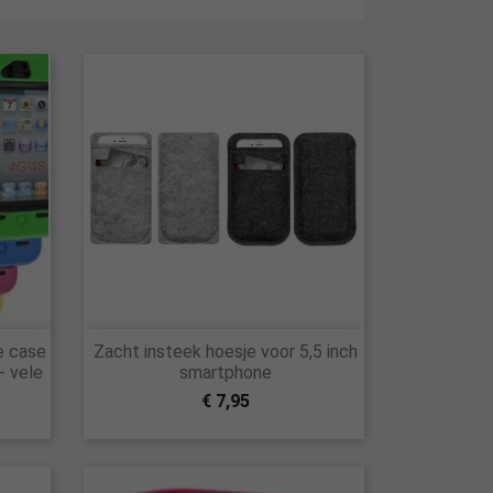

e case
Zacht insteek hoesje voor 5,5 inch
Snel bekijken
- vele
smartphone
€ 7,95