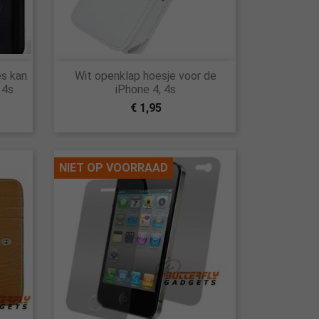

es kan
Wit openklap hoesje voor de
Snel bekijken
 4s
iPhone 4, 4s
€ 1,95
NIET OP VOORRAAD