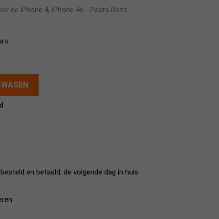
or de iPhone 4, iPhone 4s - Paars Roze
ars
ELWAGEN
d
esteld en betaald, de volgende dag in huis
eren