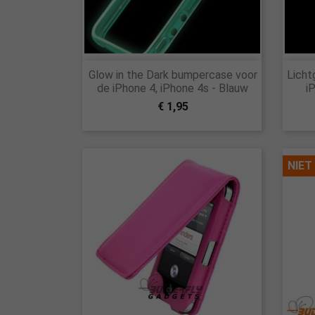

Glow in the Dark bumpercase voor
Licht
Snel bekijken
de iPhone 4, iPhone 4s - Blauw
i
€ 1,95
NIET