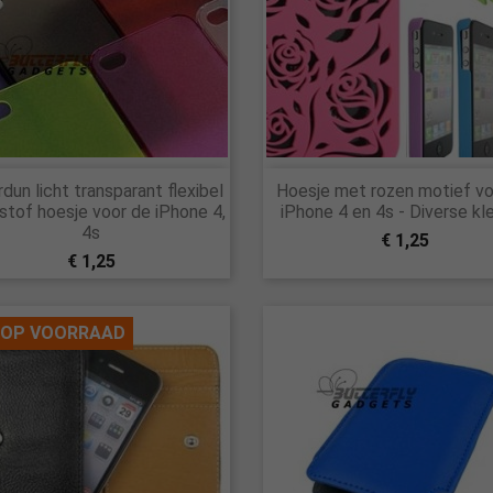


dun licht transparant flexibel
Hoesje met rozen motief vo
Snel bekijken
Snel bekijken
stof hoesje voor de iPhone 4,
iPhone 4 en 4s - Diverse kl
4s
€ 1,25
€ 1,25
 OP VOORRAAD