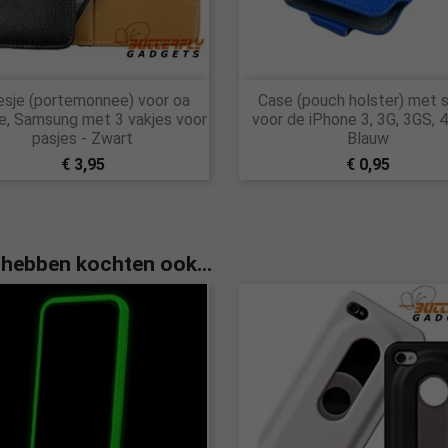


sje (portemonnee) voor oa
Case (pouch holster) met 
Snel bekijken
Snel bekijken
e, Samsung met 3 vakjes voor
voor de iPhone 3, 3G, 3GS, 4
pasjes - Zwart
Blauw
€ 3,95
€ 0,95
 hebben kochten ook...