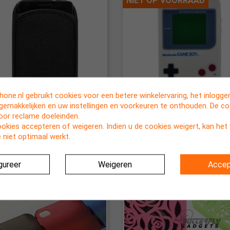
NIET OP VOORRAAD
one.nl gebruikt cookies voor een betere winkelervaring, het inlogg
rgemakkelijken en uw instellingen en voorkeuren te onthouden. De c
voor reclame doeleinden.


ookies accepteren of weigeren. Indien u de cookies weigert, kan he
rafstotend hoesje voor o.a.
Nintendo GameBoy look ho
Snel bekijken
Snel bekijken
e 3, 4, 4s, Samsung Galaxy Sii
voor de iPhone 4 en iPhon
 niet optimaal werkt.
i9100, Ace
€ 0,95
€ 7,95
gureer
Weigeren
Accep