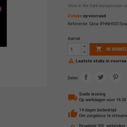
Glow in the Dark bumpercase vo
2 stuks
op voorraad
Glow IPHNHS037pa
Referentie:
Aantal

IN WINK

Laatste stuks in voorraa
Delen
Snelle levering
Op werkdagen voor 16:30 b
14 dagen bedenktijd
Om zorgeloos te retourn
Beveilgde SSL verbinding