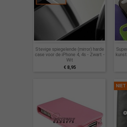

Stevige spiegelende (mirror) harde
Super
Snel bekijken
case voor de iPhone 4, 4s - Zwart -
kunst
Wit
€ 8,95
NIET