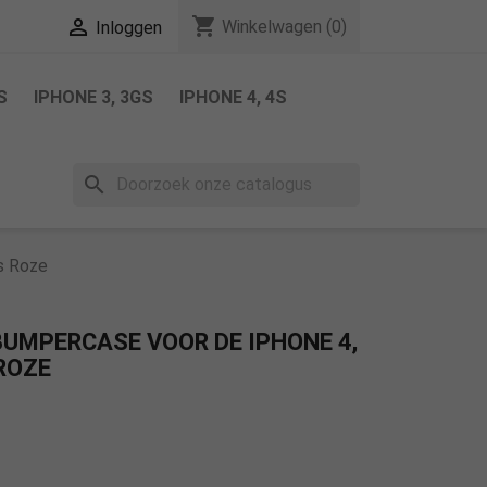
shopping_cart

Winkelwagen
(0)
Inloggen
S
IPHONE 3, 3GS
IPHONE 4, 4S
search
rs Roze
BUMPERCASE VOOR DE IPHONE 4,
 ROZE