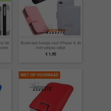

or de
Bookcase hoesje voor iPhone 4, 4s
Snel bekijken
euren
met pinpas vakje
€ 1,95
NIET OP VOORRAAD