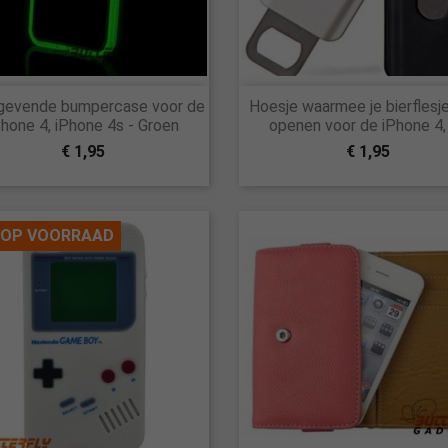


gevende bumpercase voor de
Hoesje waarmee je bierflesj
Snel bekijken
Snel bekijken
Phone 4, iPhone 4s - Groen
openen voor de iPhone 4,
€ 1,95
€ 1,95
 OP VOORRAAD