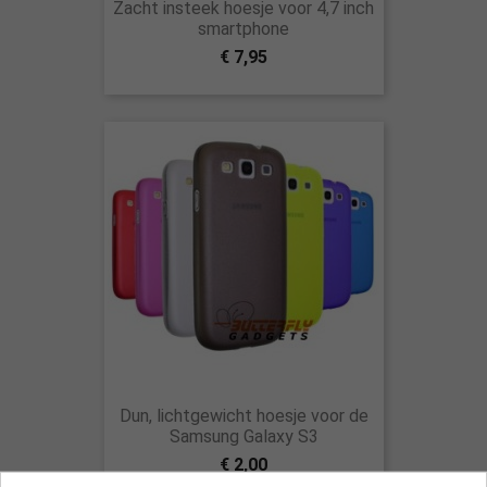
Zacht insteek hoesje voor 4,7 inch
smartphone
€ 7,95
Dun, lichtgewicht hoesje voor de
Samsung Galaxy S3
€ 2,00