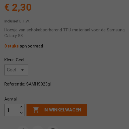
€ 2,30
Inclusief B.T.W.
Hoesje van schokabsorberend TPU materiaal voor de Samsung
Galaxy S3
0 stuks
op voorraad
Kleur: Geel
SAMHS023gl
Referentie:
Aantal

IN WINKELWAGEN