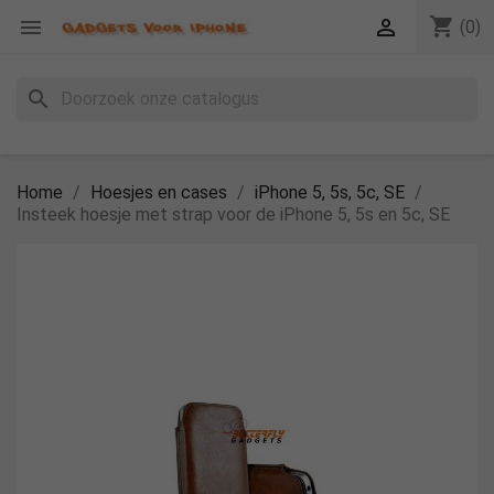
shopping_cart


(0)
search
Home
Hoesjes en cases
iPhone 5, 5s, 5c, SE
Insteek hoesje met strap voor de iPhone 5, 5s en 5c, SE