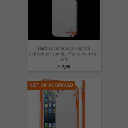
Hard cover hoesje voor de
achterkant van de iPhone 5 en 5s -
Wit
€ 2,95
NIET OP VOORRAAD