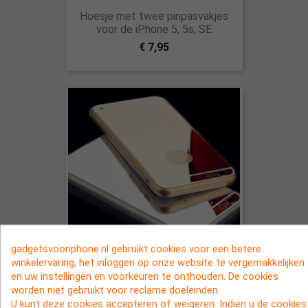
Hoesje met twee pinpasvakjes
voor de iPhone 5, 5s, SE
€ 7,95
gadgetsvooriphone.nl gebruikt cookies voor een betere
winkelervaring, het inloggen op onze website te vergemakkelijken
Spiegelend hoesje voor de iPhone
en uw instellingen en voorkeuren te onthouden. De cookies
5, 5s, SE Zilver
worden niet gebruikt voor reclame doeleinden.
U kunt deze cookies accepteren of weigeren. Indien u de cookies
€ 6,95