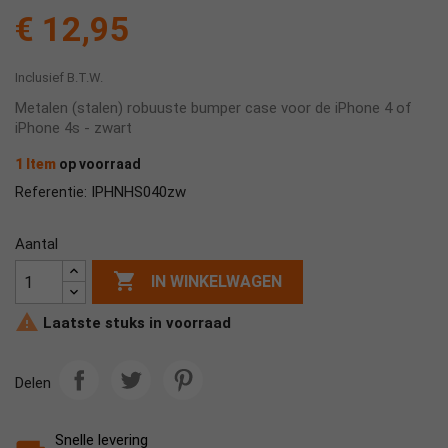
€ 12,95
Inclusief B.T.W.
Metalen (stalen) robuuste bumper case voor de iPhone 4 of
iPhone 4s - zwart
1 Item
op voorraad
IPHNHS040zw
Referentie:
Aantal

IN WINKELWAGEN

Laatste stuks in voorraad
Delen
Snelle levering