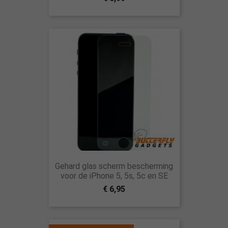
Gehard glas scherm bescherming
voor de iPhone 5, 5s, 5c en SE
€ 6,95