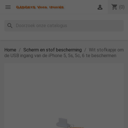
shopping_cart


(0)
search
Home
Scherm en stof bescherming
Wit stofkapje om
de USB ingang van de iPhone 5, 5s, 5c, 6 te beschermen