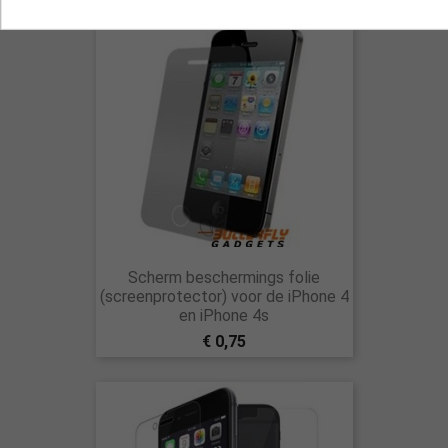
Scherm beschermings folie
(screenprotector) voor de iPhone 4
en iPhone 4s
€ 0,75