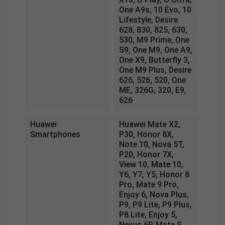
One A9s, 10 Evo, 10
Lifestyle, Desire
628, 830, 825, 630,
530, M9 Prime, One
S9, One M9, One A9,
One X9, Butterfly 3,
One M9 Plus, Desire
626, 526, 520, One
ME, 326G, 320, E9,
626
Huawei
Huawei Mate X2,
Smartphones
P30, Honor 8X,
Note 10, Nova 5T,
P20, Honor 7X,
View 10, Mate 10,
Y6, Y7, Y5, Honor 8
Pro, Mate 9 Pro,
Enjoy 6, Nova Plus,
P9, P9 Lite, P9 Plus,
P8 Lite, Enjoy 5,
Nexus 6P, Mate S,