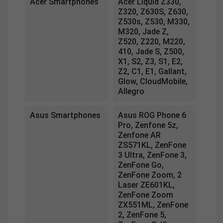
Acer Smartphones
Acer Liquid Z330,
Z320, Z630S, Z630,
Z530s, Z530, M330,
M320, Jade Z,
Z520, Z220, M220,
410, Jade S, Z500,
X1, S2, Z3, S1, E2,
Z2, C1, E1, Gallant,
Glow, CloudMobile,
Allegro
Asus Smartphones
Asus ROG Phone 6
Pro, Zenfone 5z,
Zenfone AR
ZS571KL, ZenFone
3 Ultra, ZenFone 3,
ZenFone Go,
ZenFone Zoom, 2
Laser ZE601KL,
ZenFone Zoom
ZX551ML, ZenFone
2, ZenFone 5,