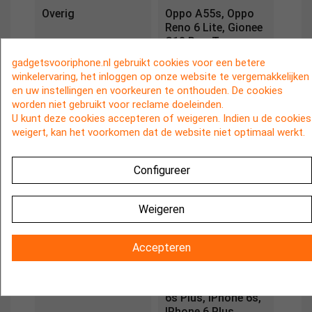
Overig
Oppo A55s, Oppo
Reno 6 Lite, Gionee
G13 Pro, Tecno
Spark 7T, Realme 7
gadgetsvooriphone.nl gebruikt cookies voor een betere
Pro, Oppo Realme 2
winkelervaring, het inloggen op onze website te vergemakkelijken
Pro, Oppo A5, Vivo
en uw instellingen en voorkeuren te onthouden. De cookies
V9, Google Pixel 4,
worden niet gebruikt voor reclame doeleinden.
Gionee M7, Meizu
U kunt deze cookies accepteren of weigeren. Indien u de cookies
Pro 7, Sharp Z3,
weigert, kan het voorkomen dat de website niet optimaal werkt.
ZTE Axon 7s, Oppo
A77, Panasonic
Eluga Ray, ViVo
Configureer
Y55s, Meizu M5,
Google Pixel, Pixel
XL
Weigeren
IPhone
IPhone 11, X,
Accepteren
IPhone 8, IPhone 7,
IPhone 7 Plus,
IPhone SE, IPhone
6s Plus, IPhone 6s,
IPhone 6 Plus,