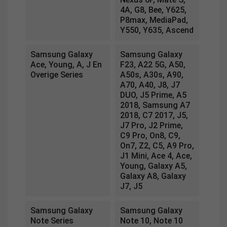
4A, G8, Bee, Y625,
P8max, MediaPad,
Y550, Y635, Ascend
Samsung Galaxy
Samsung Galaxy
Ace, Young, A, J En
F23, A22 5G, A50,
Overige Series
A50s, A30s, A90,
A70, A40, J8, J7
DUO, J5 Prime, A5
2018, Samsung A7
2018, C7 2017, J5,
J7 Pro, J2 Prime,
C9 Pro, On8, C9,
On7, Z2, C5, A9 Pro,
J1 Mini, Ace 4, Ace,
Young, Galaxy A5,
Galaxy A8, Galaxy
J7, J5
Samsung Galaxy
Samsung Galaxy
Note Series
Note 10, Note 10