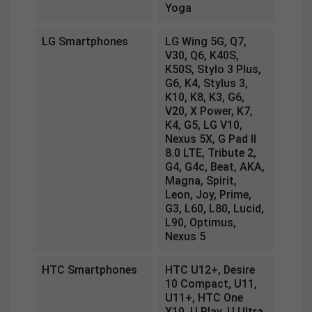
Yoga
LG Smartphones
LG Wing 5G, Q7,
V30, Q6, K40S,
K50S, Stylo 3 Plus,
G6, K4, Stylus 3,
K10, K8, K3, G6,
V20, X Power, K7,
K4, G5, LG V10,
Nexus 5X, G Pad II
8.0 LTE, Tribute 2,
G4, G4c, Beat, AKA,
Magna, Spirit,
Leon, Joy, Prime,
G3, L60, L80, Lucid,
L90, Optimus,
Nexus 5
HTC Smartphones
HTC U12+, Desire
10 Compact, U11,
U11+, HTC One
X10, U Play, U Ultra,