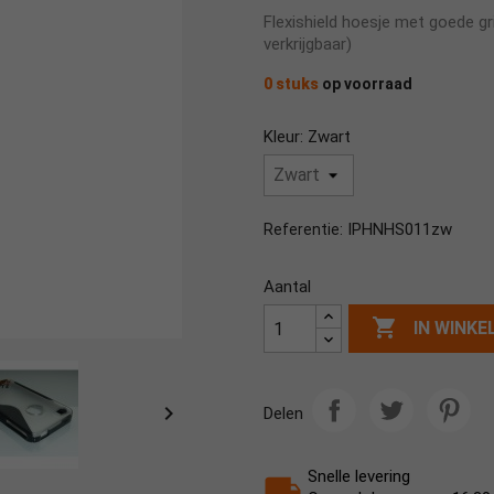
Flexishield hoesje met goede gri
verkrijgbaar)
0 stuks
op voorraad
Kleur: Zwart
IPHNHS011zw
Referentie:
Aantal

IN WINK

Delen
Snelle levering