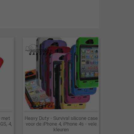

) met
Heavy Duty - Survival silicone case
Snel bekijken
GS, 4,
voor de iPhone 4, iPhone 4s - vele
kleuren