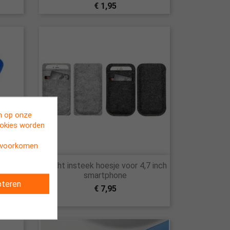
€ 1,95
en op onze
ookies worden
t voorkomen

strap
Zacht insteek hoesje voor 4,7 inch
Snel bekijken
, 4S -
smartphone
teren
€ 7,95