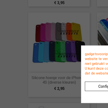
€ 3,95
gadgetsvooriph
website te ve
niet gebruikt 
U kunt deze c
dat de website

Silicone hoesje voor de iPhone 4,
Soepe
Snel bekijken
4S (diverse kleuren)
voor 
Confi
€ 2,95