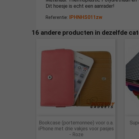
Dit hoesje is echt een aanrader!
IPHNHS011zw
Referentie:
16 andere producten in dezelfde cat

Bookcase (portemonnee) voor o.a.
Supe
Snel bekijken
iPhone met drie vakjes voor pasjes
- Roze