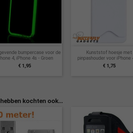


gevende bumpercase voor de
Kunststof hoesje met
Snel bekijken
Snel bekijken
Phone 4, iPhone 4s - Groen
pinpashouder voor iPhone 
€ 1,95
€ 1,75
 hebben kochten ook...