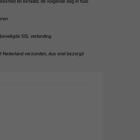
esteld en betaald, de volgende dag in huis
eren
beveiligde SSL verbinding
it Nederland verzonden, dus snel bezorgd