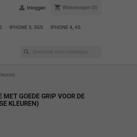
shopping_cart

Winkelwagen
(0)
Inloggen
S
IPHONE 3, 3GS
IPHONE 4, 4S
search
kleuren)
E MET GOEDE GRIP VOOR DE
RSE KLEUREN)