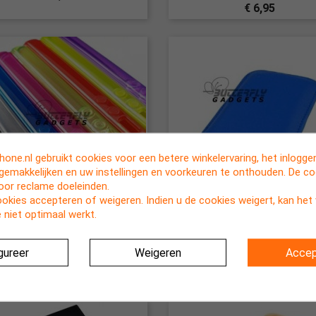
€ 6,95
one.nl gebruikt cookies voor een betere winkelervaring, het inlogg
rgemakkelijken en uw instellingen en voorkeuren te onthouden. De c
voor reclame doeleinden.
ookies accepteren of weigeren. Indien u de cookies weigert, kan he
 niet optimaal werkt.


l hoesje met goede pasvorm
Case (pouch holster) met 
Snel bekijken
Snel bekijken
de iPhone 4, 4s - vele kleuren
voor de iPhone 3, 3G, 3GS, 4
gureer
Weigeren
Accep
Blauw
€ 0,95
€ 0,95