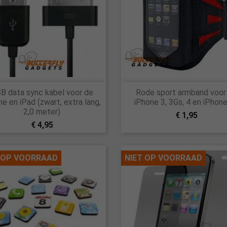


B data sync kabel voor de
Rode sport armband voor
Snel bekijken
Snel bekijken
ne en iPad (zwart, extra lang,
iPhone 3, 3Gs, 4 en iPhon
2,0 meter)
€ 1,95
€ 4,95
 OP VOORRAAD
NIET OP VOORRAAD