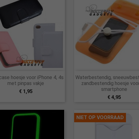


ase hoesje voor iPhone 4, 4s
Waterbestendig, sneeuwbest
Snel bekijken
Snel bekijken
met pinpas vakje
zandbestendig hoesje voo
smartphone
€ 1,95
€ 4,95
NIET OP VOORRAAD