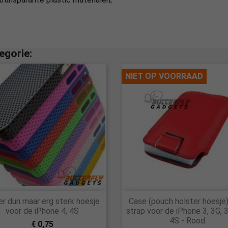
egorie:
NIET OP VOORRAAD


r dun maar erg sterk hoesje
Case (pouch holster hoesje
Snel bekijken
Snel bekijken
voor de iPhone 4, 4S
strap voor de iPhone 3, 3G, 3
4S - Rood
€ 0,75